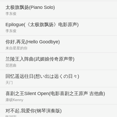
太极旗飘扬(Piano Solo)
李东俊
Epilogue(《太极旗飘扬》电影原声)
李东俊
你好,再见(Hello Goodbye)
来自星星的你
兰陵王入阵曲(武媚娘传奇原声带)
琵琶曲
回忆遥远往日(想い出は远くの日々)
天门
喜剧之王Silent Open(电影喜剧之王原声 吉他曲)
康硕Kenny
对不起,我爱你(钢琴演奏版)
陈冠宇