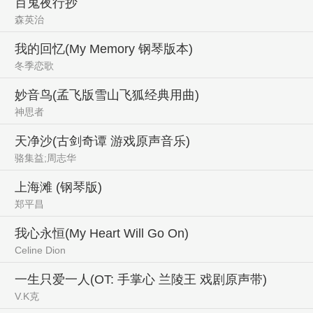
百鬼夜行抄
森英治
我的回忆(My Memory 钢琴版本)
冬季恋歌
妙音鸟(孟飞版雪山飞狐经典用曲)
神思者
天净沙(古剑奇谭 游戏原声音乐)
骆集益;周志华
上海滩 (钢琴版)
郑平昌
我心永恒(My Heart Will Go On)
Celine Dion
一生只爱一人(OT: 手掌心 兰陵王 戏剧原声带)
V.K克