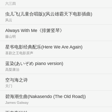
六三四
虫儿飞(儿童合唱版)(风云雄霸天下电影插曲)
风云
Always With Me《排箫竖琴》
藤山明
星爷电影经典配乐(Here We Are Again)
喜剧之王电影原声
蓝染(あいぞめ piano version)
高梨康治
空与海之诗
天门
碧海潮生曲(Nakasendo (The Old Road))
James Galway