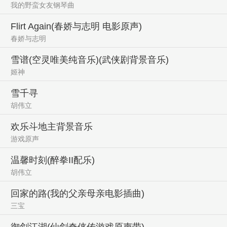
我的野蛮女友钢琴曲
Flirt Again(春娇与志明 电影原声)
春娇与志明
雪谱(空灵唯美纯音乐)(武侠剧背景音乐)
姬神
雪千寻
胡伟立
欢乐斗地主背景音乐
游戏原声
温馨时刻(醉拳II配乐)
胡伟立
回家的路(我的父亲母亲电影插曲)
三宝
御剑江湖(仙剑奇侠传游戏原声带)