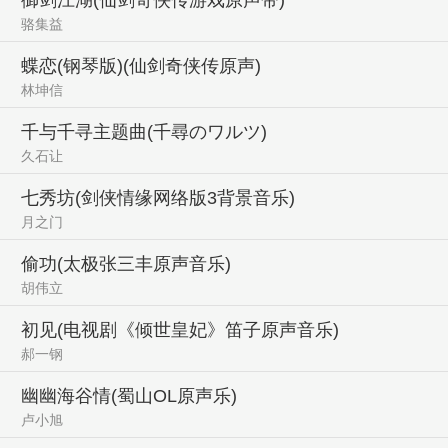
骆集益
蝶恋(钢琴版)(仙剑奇侠传原声)
林坤信
千与千寻主题曲(千尋のワルツ)
久石让
七秀坊(剑侠情缘网络版3背景音乐)
月之门
偷功(太极张三丰原声音乐)
胡伟立
初见(电视剧《倾世皇妃》笛子原声音乐)
郝一钢
幽幽海谷情(蜀山OL原声乐)
卢小旭