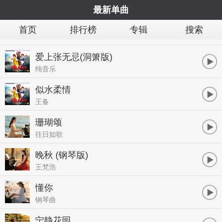
最新单曲
首页
排行榜
专辑
搜索
爱上张无忌(洞箫版)
纯音乐
似水柔情
王备
珊瑚颂
往日如歌
晚秋 (钢琴版)
王梵浩
懂你
钢琴曲
宁静花园